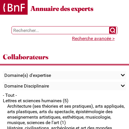
Gestion des cookies
Annuaire des experts
Chercher 
Recherche avancée >
Collaborateurs
Domaine(s) d'expertise
Domaine Disciplinaire
- Tout -
Lettres et sciences humaines (5)
Architecture (ses théories et ses pratiques), arts appliqués,
arts plastiques, arts du spectacle, épistémologie des
enseignements artistiques, esthétique, musicologie,
musique, sciences de l'art (1)
Histoire, civilisations, archéologie et art des mondes