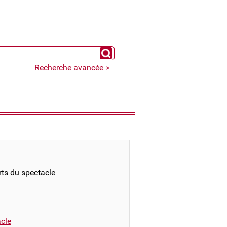
Chercher un expert
Recherche avancée >
rts du spectacle
cle