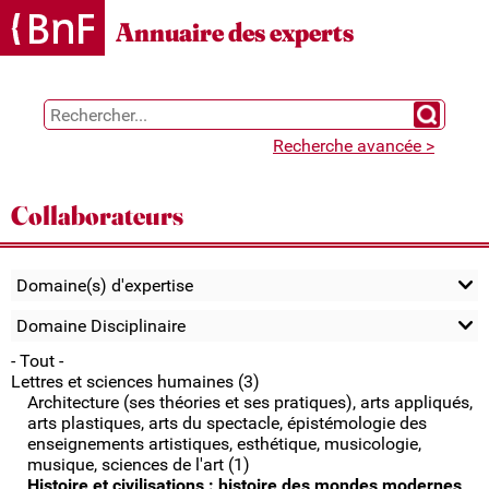
Gestion des cookies
Annuaire des experts
Chercher 
Recherche avancée >
Collaborateurs
Domaine(s) d'expertise
Domaine Disciplinaire
- Tout -
Lettres et sciences humaines (3)
Architecture (ses théories et ses pratiques), arts appliqués,
arts plastiques, arts du spectacle, épistémologie des
enseignements artistiques, esthétique, musicologie,
musique, sciences de l'art (1)
Histoire et civilisations : histoire des mondes modernes,