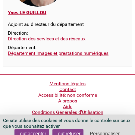
Yves LE GUILLOU
Adjoint au directeur du département
Direction:
Direction des services et des réseaux
Département:
Département Images et prestations numériques
Pied
Mentions légales
Contact
de
Accessibilité: non conforme
page
A propos
Aide
Conditions Générales d'Utilisation
Ce site utilise des cookies et vous donne le contrôle sur ceux
Bibliothèque nationale de France
que vous souhaitez activer
Quai François Mauriac
75706 Paris Cedex 13 - France
Tout accepter
Tout refuser
Personnaliser