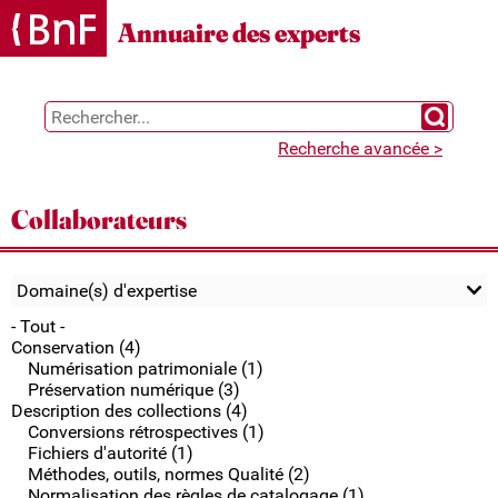
Gestion des cookies
Annuaire des experts
Chercher 
Recherche avancée >
Collaborateurs
Domaine(s) d'expertise
- Tout -
Conservation (4)
Numérisation patrimoniale (1)
Préservation numérique (3)
Description des collections (4)
Conversions rétrospectives (1)
Fichiers d'autorité (1)
Méthodes, outils, normes Qualité (2)
Normalisation des règles de catalogage (1)