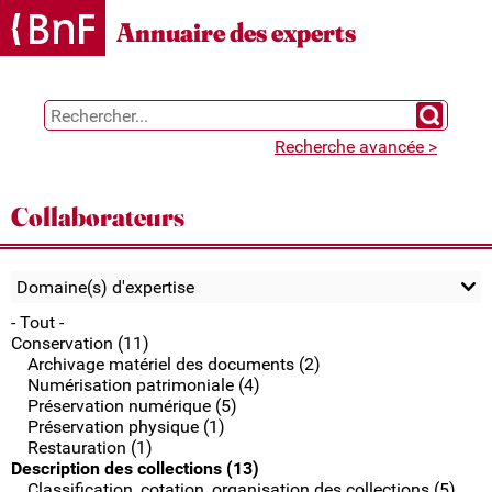
Gestion des cookies
Annuaire des experts
Chercher 
Recherche avancée >
Collaborateurs
Domaine(s) d'expertise
- Tout -
Conservation (11)
Archivage matériel des documents (2)
Numérisation patrimoniale (4)
Préservation numérique (5)
Préservation physique (1)
Restauration (1)
Description des collections (13)
Classification, cotation, organisation des collections (5)