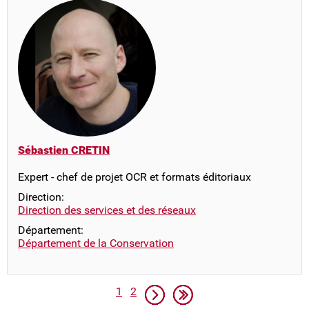
Sébastien CRETIN
Expert - chef de projet OCR et formats éditoriaux
Direction:
Direction des services et des réseaux
Département:
Département de la Conservation
Pagination
Page
Page
Page suivante
Dernière page
1
2