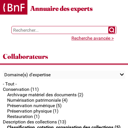
Gestion des cookies
Annuaire des experts
Chercher 
Recherche avancée >
Collaborateurs
Domaine(s) d'expertise
- Tout -
Conservation (11)
Archivage matériel des documents (2)
Numérisation patrimoniale (4)
Préservation numérique (5)
Préservation physique (1)
Restauration (1)
Description des collections (13)
Classification, cotation, organisation des collections (5)