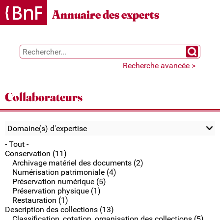
Gestion des cookies
Annuaire des experts
Chercher 
Recherche avancée >
Collaborateurs
Domaine(s) d'expertise
- Tout -
Conservation (11)
Archivage matériel des documents (2)
Numérisation patrimoniale (4)
Préservation numérique (5)
Préservation physique (1)
Restauration (1)
Description des collections (13)
Classification, cotation, organisation des collections (5)