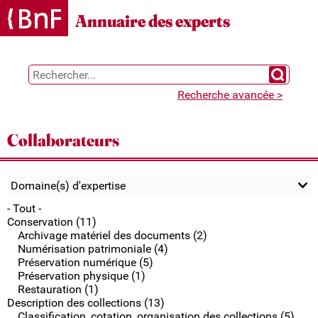
Gestion des cookies
Annuaire des experts
Chercher 
Recherche avancée >
Collaborateurs
Domaine(s) d'expertise
- Tout -
Conservation (11)
Archivage matériel des documents (2)
Numérisation patrimoniale (4)
Préservation numérique (5)
Préservation physique (1)
Restauration (1)
Description des collections (13)
Classification, cotation, organisation des collections (5)