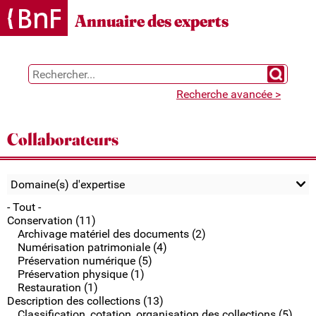
Gestion des cookies
Annuaire des experts
Chercher 
Recherche avancée >
Collaborateurs
Domaine(s) d'expertise
- Tout -
Conservation (11)
Archivage matériel des documents (2)
Numérisation patrimoniale (4)
Préservation numérique (5)
Préservation physique (1)
Restauration (1)
Description des collections (13)
Classification, cotation, organisation des collections (5)