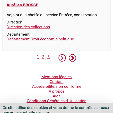
Aurélien BROSSE
Adjoint à la cheffe du service Entrées, conservation
Direction:
Direction des collections
Département:
Département Droit économie politique
Pagination
Page
Page
Page
Page suivante
Dernière page
1
2
3
…
Pied
Mentions légales
Contact
de
Accessibilité: non conforme
page
A propos
Aide
Conditions Générales d'Utilisation
Ce site utilise des cookies et vous donne le contrôle sur ceux
Bibliothèque nationale de France
que vous souhaitez activer