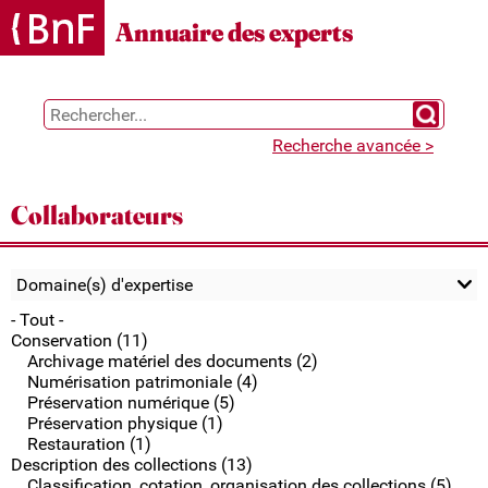
Gestion des cookies
Annuaire des experts
Chercher 
Recherche avancée >
Collaborateurs
Domaine(s) d'expertise
- Tout -
Conservation (11)
Archivage matériel des documents (2)
Numérisation patrimoniale (4)
Préservation numérique (5)
Préservation physique (1)
Restauration (1)
Description des collections (13)
Classification, cotation, organisation des collections (5)