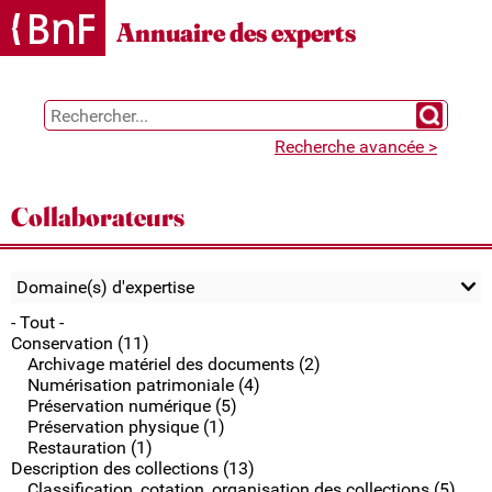
Gestion des cookies
Annuaire des experts
Chercher 
Recherche avancée >
Collaborateurs
Domaine(s) d'expertise
- Tout -
Conservation (11)
Archivage matériel des documents (2)
Numérisation patrimoniale (4)
Préservation numérique (5)
Préservation physique (1)
Restauration (1)
Description des collections (13)
Classification, cotation, organisation des collections (5)