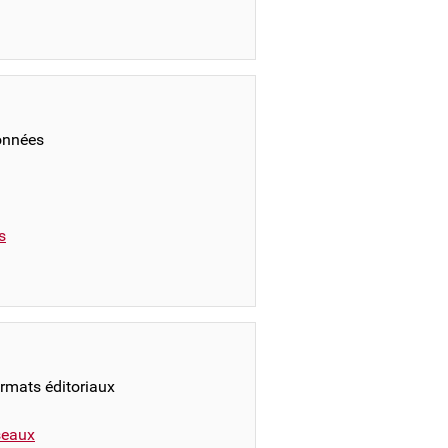
onnées
s
ormats éditoriaux
éseaux