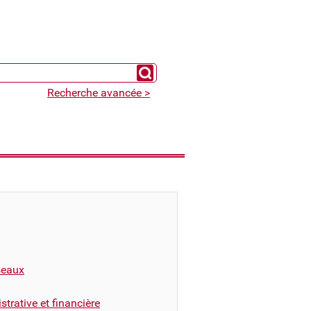
Chercher un expert
Recherche avancée >
éseaux
trative et financière