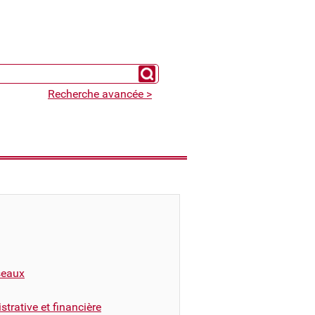
Chercher un expert
Recherche avancée >
éseaux
trative et financière