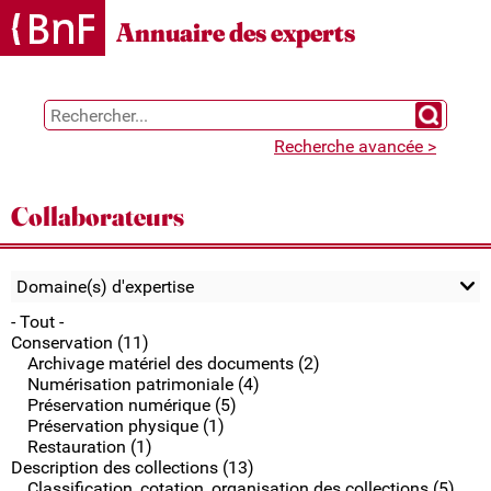
Gestion des cookies
Annuaire des experts
Chercher 
Recherche avancée >
Collaborateurs
Domaine(s) d'expertise
- Tout -
Conservation (11)
Archivage matériel des documents (2)
Numérisation patrimoniale (4)
Préservation numérique (5)
Préservation physique (1)
Restauration (1)
Description des collections (13)
Classification, cotation, organisation des collections (5)