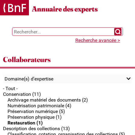
Gestion des cookies
Annuaire des experts
Chercher 
Recherche avancée >
Collaborateurs
Domaine(s) d'expertise
- Tout -
Conservation (11)
Archivage matériel des documents (2)
Numérisation patrimoniale (4)
Préservation numérique (5)
Préservation physique (1)
Restauration (1)
Description des collections (13)
Classification, cotation, organisation des collections (5)