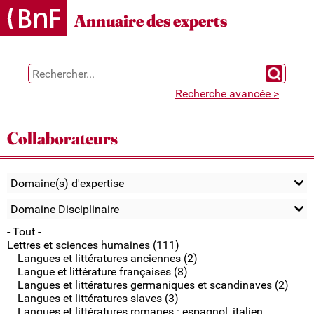
Gestion des cookies
Annuaire des experts
Chercher 
Recherche avancée >
Collaborateurs
Domaine(s) d'expertise
Domaine Disciplinaire
- Tout -
Lettres et sciences humaines (111)
Langues et littératures anciennes (2)
Langue et littérature françaises (8)
Langues et littératures germaniques et scandinaves (2)
Langues et littératures slaves (3)
Langues et littératures romanes : espagnol, italien,