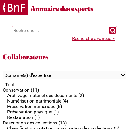
Gestion des cookies
Annuaire des experts
Chercher 
Recherche avancée >
Collaborateurs
Domaine(s) d'expertise
- Tout -
Conservation (11)
Archivage matériel des documents (2)
Numérisation patrimoniale (4)
Préservation numérique (5)
Préservation physique (1)
Restauration (1)
Description des collections (13)
Classification, cotation, organisation des collections (5)