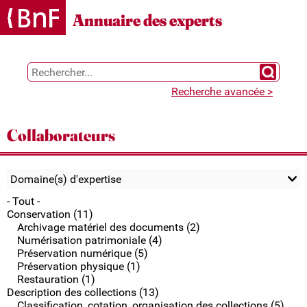
Gestion des cookies
Annuaire des experts
Chercher 
Recherche avancée >
Collaborateurs
Domaine(s) d'expertise
- Tout -
Conservation (11)
Archivage matériel des documents (2)
Numérisation patrimoniale (4)
Préservation numérique (5)
Préservation physique (1)
Restauration (1)
Description des collections (13)
Classification, cotation, organisation des collections (5)