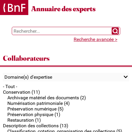
Gestion des cookies
Annuaire des experts
Chercher 
Recherche avancée >
Collaborateurs
Domaine(s) d'expertise
- Tout -
Conservation (11)
Archivage matériel des documents (2)
Numérisation patrimoniale (4)
Préservation numérique (5)
Préservation physique (1)
Restauration (1)
Description des collections (13)
Classification, cotation, organisation des collections (5)