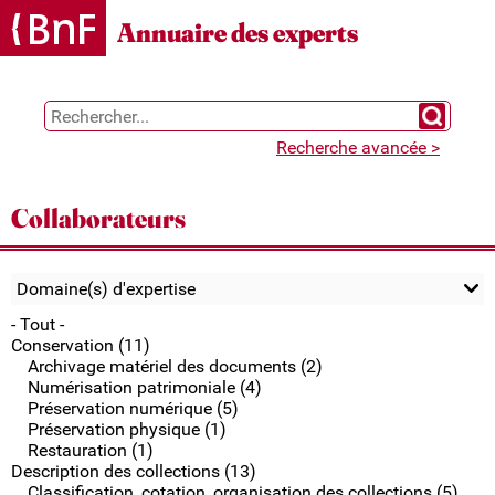
Gestion des cookies
Annuaire des experts
Chercher 
Recherche avancée >
Collaborateurs
Domaine(s) d'expertise
- Tout -
Conservation (11)
Archivage matériel des documents (2)
Numérisation patrimoniale (4)
Préservation numérique (5)
Préservation physique (1)
Restauration (1)
Description des collections (13)
Classification, cotation, organisation des collections (5)