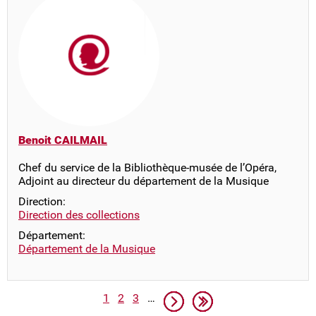
Benoit CAILMAIL
Chef du service de la Bibliothèque-musée de l’Opéra,
Adjoint au directeur du département de la Musique
Direction:
Direction des collections
Département:
Département de la Musique
Pagination
Page
Page
Page
Page suivante
Dernière page
1
2
3
…