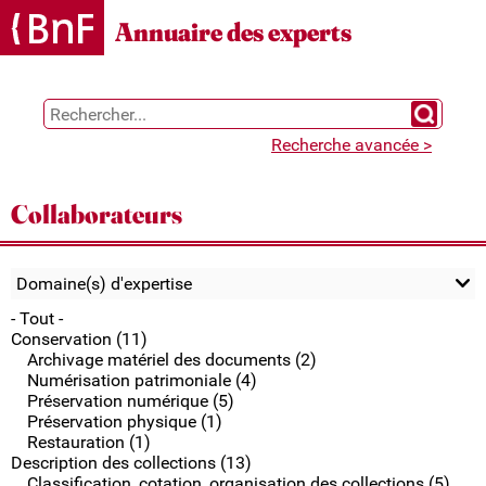
Gestion des cookies
Annuaire des experts
Chercher 
Recherche avancée >
Collaborateurs
Domaine(s) d'expertise
- Tout -
Conservation (11)
Archivage matériel des documents (2)
Numérisation patrimoniale (4)
Préservation numérique (5)
Préservation physique (1)
Restauration (1)
Description des collections (13)
Classification, cotation, organisation des collections (5)