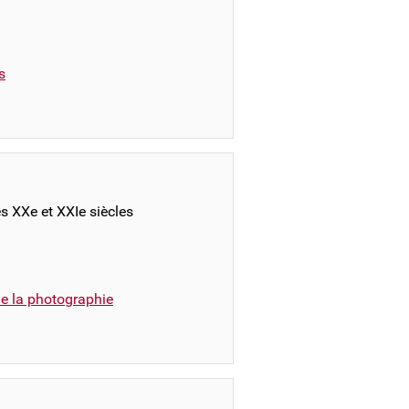
s
s XXe et XXIe siècles
e la photographie