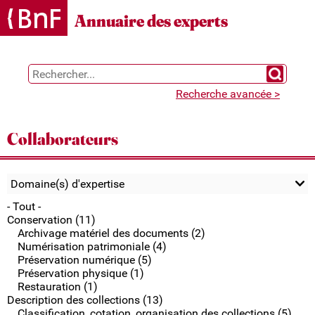
Gestion des cookies
Annuaire des experts
Chercher 
Recherche avancée >
Collaborateurs
Domaine(s) d'expertise
- Tout -
Conservation (11)
Archivage matériel des documents (2)
Numérisation patrimoniale (4)
Préservation numérique (5)
Préservation physique (1)
Restauration (1)
Description des collections (13)
Classification, cotation, organisation des collections (5)