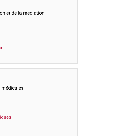
on et de la médiation
s
s médicales
iques