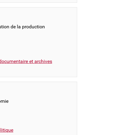
stion de la production
documentaire et archives
omie
itique