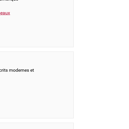
éseaux
crits modernes et