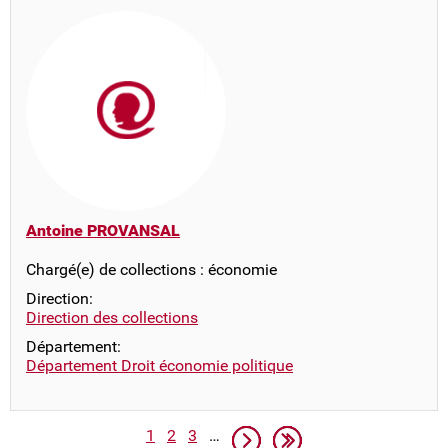
Antoine PROVANSAL
Chargé(e) de collections : économie
Direction:
Direction des collections
Département:
Département Droit économie politique
Pagination
Page
Page
Page
Page suivante
Dernière page
1
2
3
…