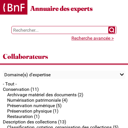
Gestion des cookies
Annuaire des experts
Chercher 
Recherche avancée >
Collaborateurs
Domaine(s) d'expertise
- Tout -
Conservation (11)
Archivage matériel des documents (2)
Numérisation patrimoniale (4)
Préservation numérique (5)
Préservation physique (1)
Restauration (1)
Description des collections (13)
Classification, cotation, organisation des collections (5)