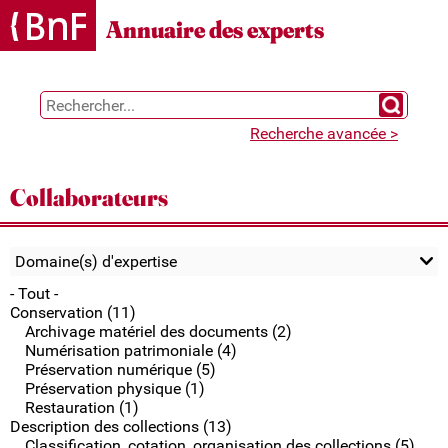
Gestion des cookies
Annuaire des experts
Chercher 
Recherche avancée >
Collaborateurs
Domaine(s) d'expertise
- Tout -
Conservation (11)
Archivage matériel des documents (2)
Numérisation patrimoniale (4)
Préservation numérique (5)
Préservation physique (1)
Restauration (1)
Description des collections (13)
Classification, cotation, organisation des collections (5)