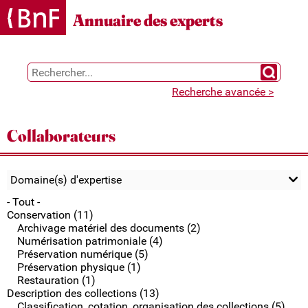
Gestion des cookies
Annuaire des experts
Chercher 
Recherche avancée >
Collaborateurs
Domaine(s) d'expertise
- Tout -
Conservation (11)
Archivage matériel des documents (2)
Numérisation patrimoniale (4)
Préservation numérique (5)
Préservation physique (1)
Restauration (1)
Description des collections (13)
Classification, cotation, organisation des collections (5)