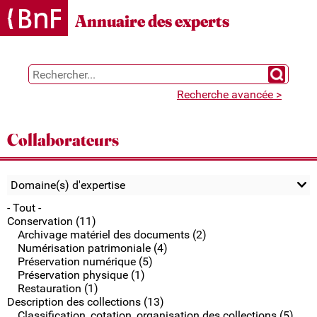
Gestion des cookies
Annuaire des experts
Chercher 
Recherche avancée >
Collaborateurs
Domaine(s) d'expertise
- Tout -
Conservation (11)
Archivage matériel des documents (2)
Numérisation patrimoniale (4)
Préservation numérique (5)
Préservation physique (1)
Restauration (1)
Description des collections (13)
Classification, cotation, organisation des collections (5)