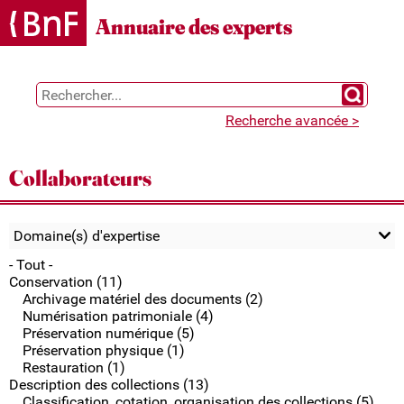
Gestion des cookies
Annuaire des experts
Chercher 
Recherche avancée >
Collaborateurs
Domaine(s) d'expertise
- Tout -
Conservation (11)
Archivage matériel des documents (2)
Numérisation patrimoniale (4)
Préservation numérique (5)
Préservation physique (1)
Restauration (1)
Description des collections (13)
Classification, cotation, organisation des collections (5)