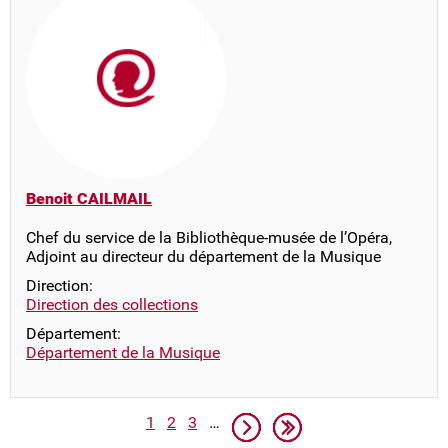
Benoit CAILMAIL
Chef du service de la Bibliothèque-musée de l’Opéra,
Adjoint au directeur du département de la Musique
Direction:
Direction des collections
Département:
Département de la Musique
Pagination
Page
Page
Page
Page suivante
Dernière page
1
2
3
…