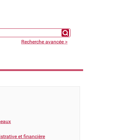
Chercher un expert
Recherche avancée >
éseaux
trative et financière