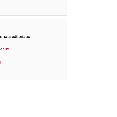
ormats éditoriaux
éseaux
n