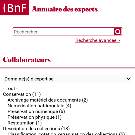
Gestion des cookies
Annuaire des experts
Chercher 
Recherche avancée >
Collaborateurs
Domaine(s) d'expertise
- Tout -
Conservation (11)
Archivage matériel des documents (2)
Numérisation patrimoniale (4)
Préservation numérique (5)
Préservation physique (1)
Restauration (1)
Description des collections (13)
Classification, cotation, organisation des collections (5)