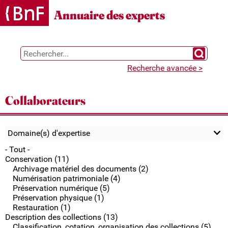
Gestion des cookies
Annuaire des experts
Chercher 
Recherche avancée >
Collaborateurs
Domaine(s) d'expertise
- Tout -
Conservation (11)
Archivage matériel des documents (2)
Numérisation patrimoniale (4)
Préservation numérique (5)
Préservation physique (1)
Restauration (1)
Description des collections (13)
Classification, cotation, organisation des collections (5)