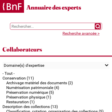
Gestion des cookies
Annuaire des experts
Chercher 
Recherche avancée >
Collaborateurs
Domaine(s) d'expertise
- Tout -
Conservation (11)
Archivage matériel des documents (2)
Numérisation patrimoniale (4)
Préservation numérique (5)
Préservation physique (1)
Restauration (1)
Description des collections (13)
Classification, cotation, organisation des collections (5)