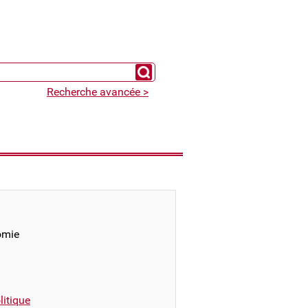
Chercher un expert
Recherche avancée >
omie
itique