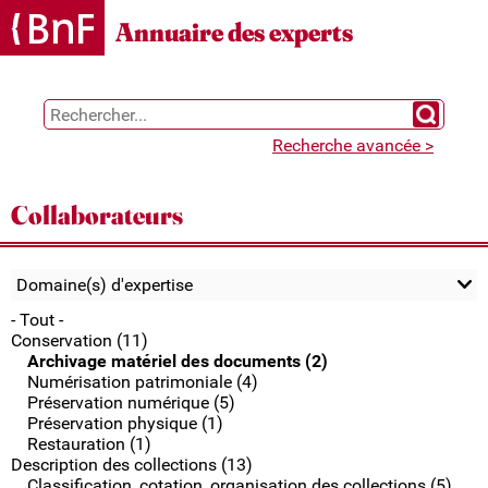
Gestion des cookies
Annuaire des experts
Chercher 
Recherche avancée >
Collaborateurs
Domaine(s) d'expertise
- Tout -
Conservation (11)
Archivage matériel des documents (2)
Numérisation patrimoniale (4)
Préservation numérique (5)
Préservation physique (1)
Restauration (1)
Description des collections (13)
Classification, cotation, organisation des collections (5)