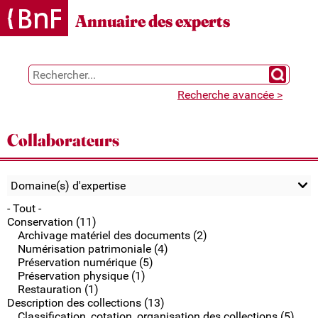
Gestion des cookies
Annuaire des experts
Chercher 
Recherche avancée >
Collaborateurs
Domaine(s) d'expertise
- Tout -
Conservation (11)
Archivage matériel des documents (2)
Numérisation patrimoniale (4)
Préservation numérique (5)
Préservation physique (1)
Restauration (1)
Description des collections (13)
Classification, cotation, organisation des collections (5)