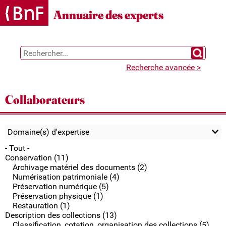
Gestion des cookies
Annuaire des experts
Chercher 
Recherche avancée >
Collaborateurs
Domaine(s) d'expertise
- Tout -
Conservation (11)
Archivage matériel des documents (2)
Numérisation patrimoniale (4)
Préservation numérique (5)
Préservation physique (1)
Restauration (1)
Description des collections (13)
Classification, cotation, organisation des collections (5)