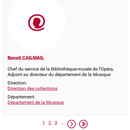
Benoit CAILMAIL
Chef du service de la Bibliothèque-musée de l’Opéra,
Adjoint au directeur du département de la Musique
Direction:
Direction des collections
Département:
Département de la Musique
Pagination
Page
Page
Page
Page suivante
Dernière page
1
2
3
…