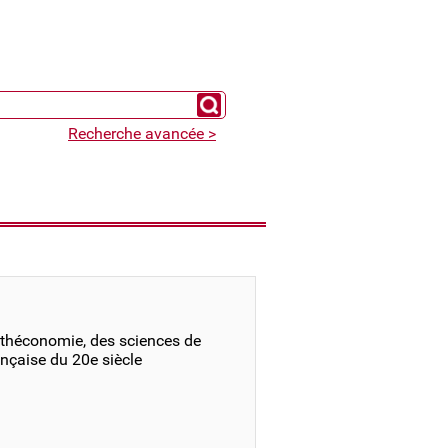
Chercher un expert
Recherche avancée >
othéconomie, des sciences de
rançaise du 20e siècle