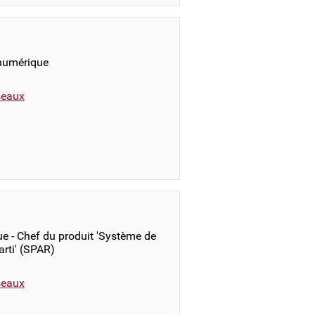
 numérique
éseaux
e - Chef du produit 'Système de
arti' (SPAR)
éseaux