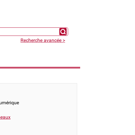
Chercher un expert
Recherche avancée >
numérique
éseaux