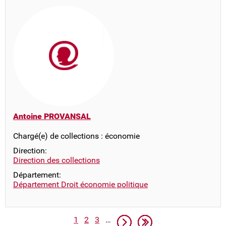
Antoine PROVANSAL
Chargé(e) de collections : économie
Direction:
Direction des collections
Département:
Département Droit économie politique
Pagination
Page
Page
Page
Page suivante
Dernière page
1
2
3
…