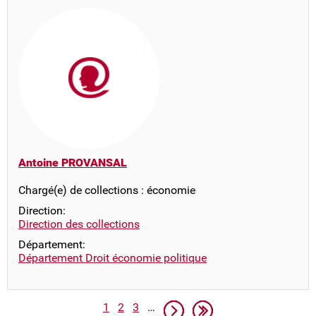
Antoine PROVANSAL
Chargé(e) de collections : économie
Direction:
Direction des collections
Département:
Département Droit économie politique
Pagination
Page
Page
Page
Page suivante
Dernière page
1
2
3
…