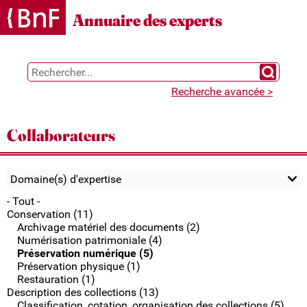
Gestion des cookies
Annuaire des experts
Chercher 
Recherche avancée >
Collaborateurs
Domaine(s) d'expertise
- Tout -
Conservation (11)
Archivage matériel des documents (2)
Numérisation patrimoniale (4)
Préservation numérique (5)
Préservation physique (1)
Restauration (1)
Description des collections (13)
Classification, cotation, organisation des collections (5)