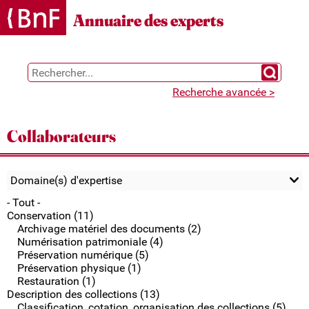
Gestion des cookies
Annuaire des experts
Chercher 
Recherche avancée >
Collaborateurs
Domaine(s) d'expertise
- Tout -
Conservation (11)
Archivage matériel des documents (2)
Numérisation patrimoniale (4)
Préservation numérique (5)
Préservation physique (1)
Restauration (1)
Description des collections (13)
Classification, cotation, organisation des collections (5)