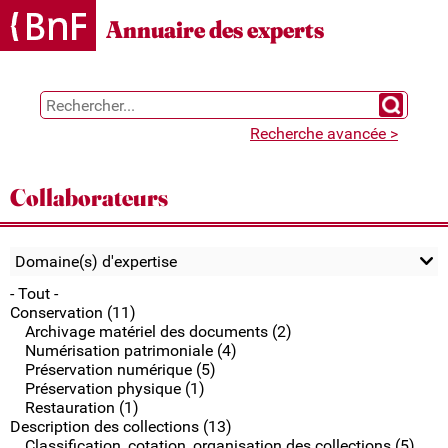
Gestion des cookies
Annuaire des experts
Chercher 
Recherche avancée >
Collaborateurs
Domaine(s) d'expertise
- Tout -
Conservation (11)
Archivage matériel des documents (2)
Numérisation patrimoniale (4)
Préservation numérique (5)
Préservation physique (1)
Restauration (1)
Description des collections (13)
Classification, cotation, organisation des collections (5)