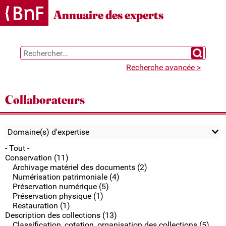
Gestion des cookies
Annuaire des experts
Chercher 
Recherche avancée >
Collaborateurs
Domaine(s) d'expertise
- Tout -
Conservation (11)
Archivage matériel des documents (2)
Numérisation patrimoniale (4)
Préservation numérique (5)
Préservation physique (1)
Restauration (1)
Description des collections (13)
Classification, cotation, organisation des collections (5)