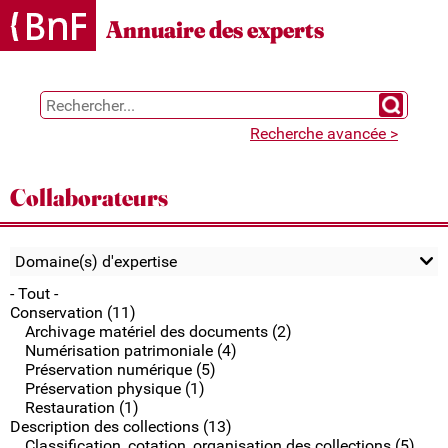
Gestion des cookies
Annuaire des experts
Chercher 
Recherche avancée >
Collaborateurs
Domaine(s) d'expertise
- Tout -
Conservation (11)
Archivage matériel des documents (2)
Numérisation patrimoniale (4)
Préservation numérique (5)
Préservation physique (1)
Restauration (1)
Description des collections (13)
Classification, cotation, organisation des collections (5)