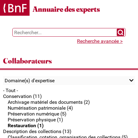
Gestion des cookies
Annuaire des experts
Chercher 
Recherche avancée >
Collaborateurs
Domaine(s) d'expertise
- Tout -
Conservation (11)
Archivage matériel des documents (2)
Numérisation patrimoniale (4)
Préservation numérique (5)
Préservation physique (1)
Restauration (1)
Description des collections (13)
Classification, cotation, organisation des collections (5)